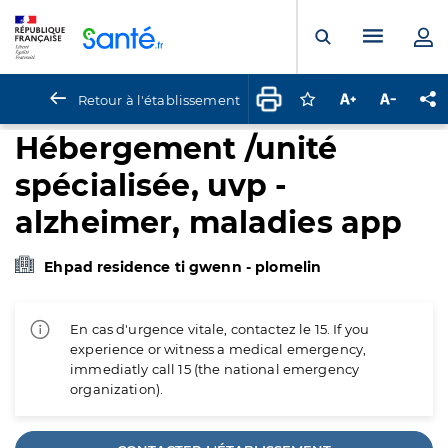
Panneau de gestion des cookies
Menu pr
Ouvrir la rech
Retour à l'établissement
Connectez-vous pour
Augmenter la t
Diminuer 
Pa
Hébergement /unité
spécialisée, uvp -
alzheimer, maladies app
Ehpad residence ti gwenn - plomelin
En cas d'urgence vitale, contactez le 15. If you
experience or witness a medical emergency,
immediatly call 15 (the national emergency
organization).