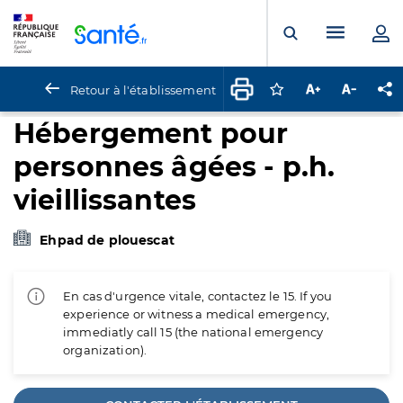
Panneau de gestion des cookies
Menu pr
Ouvrir la rech
Retour à l'établissement
Connectez-vous pour
Augmenter la t
Diminuer 
Pa
Hébergement pour
personnes âgées - p.h.
vieillissantes
Ehpad de plouescat
En cas d'urgence vitale, contactez le 15. If you
experience or witness a medical emergency,
immediatly call 15 (the national emergency
organization).