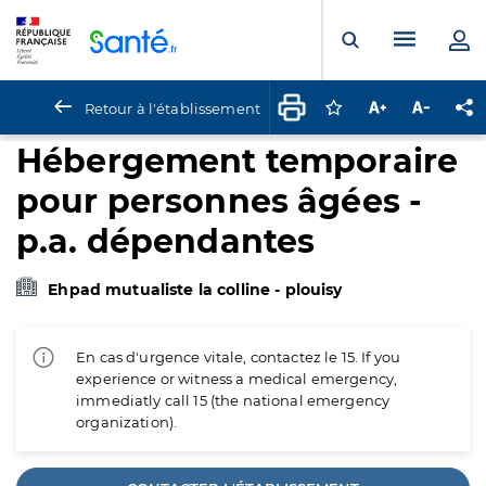
Panneau de gestion des cookies
Menu pr
Ouvrir la rech
Retour à l'établissement
Connectez-vous pour
Augmenter la t
Diminuer 
Pa
Hébergement temporaire
pour personnes âgées -
p.a. dépendantes
Ehpad mutualiste la colline - plouisy
En cas d'urgence vitale, contactez le 15. If you
experience or witness a medical emergency,
immediatly call 15 (the national emergency
organization).