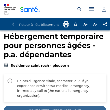
Panneau de gestion des cookies
Menu pr
Ouvrir la rech
Retour à l'établissement
Connectez-vous pour
Augmenter la t
Diminuer 
Pa
Hébergement temporaire
pour personnes âgées -
p.a. dépendantes
Residence saint roch - plouvorn
En cas d'urgence vitale, contactez le 15. If you
experience or witness a medical emergency,
immediatly call 15 (the national emergency
organization).