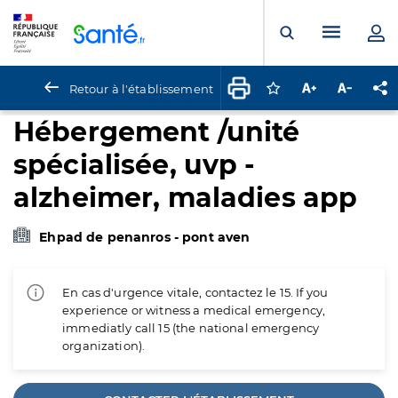
Panneau de gestion des cookies
Menu pr
Ouvrir la rech
Retour à l'établissement
Connectez-vous pour
Augmenter la t
Diminuer 
Pa
Hébergement /unité
spécialisée, uvp -
alzheimer, maladies app
Ehpad de penanros - pont aven
En cas d'urgence vitale, contactez le 15. If you
experience or witness a medical emergency,
immediatly call 15 (the national emergency
organization).