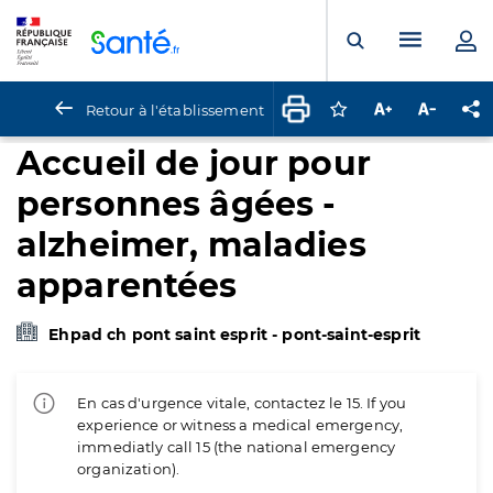
Panneau de gestion des cookies
Menu pr
Ouvrir la rech
Retour à l'établissement
Connectez-vous pour
Augmenter la t
Diminuer 
Pa
Accueil de jour pour
personnes âgées -
alzheimer, maladies
apparentées
Ehpad ch pont saint esprit - pont-saint-esprit
En cas d'urgence vitale, contactez le 15. If you
experience or witness a medical emergency,
immediatly call 15 (the national emergency
organization).