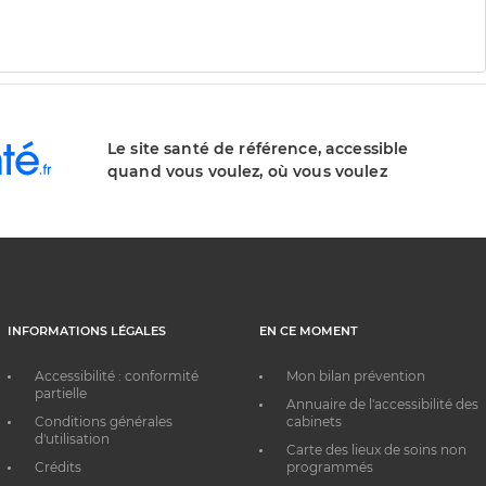
Le site santé de référence, accessible
quand vous voulez, où vous voulez
INFORMATIONS LÉGALES
EN CE MOMENT
Accessibilité : conformité
Mon bilan prévention
partielle
Annuaire de l'accessibilité des
Conditions générales
cabinets
d'utilisation
Carte des lieux de soins non
Crédits
programmés