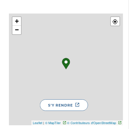
+
−
S'Y RENDRE
Leaflet
|
© MapTiler
© Contributeurs d'OpenStreetMap