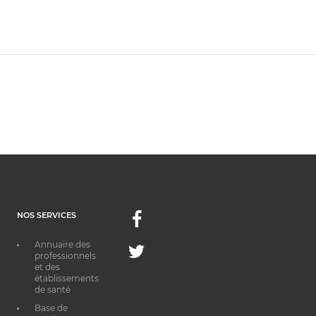
NOS SERVICES
Facebook
Annuaire des
Twitter
professionnels
et des
établissements
de santé
Base de