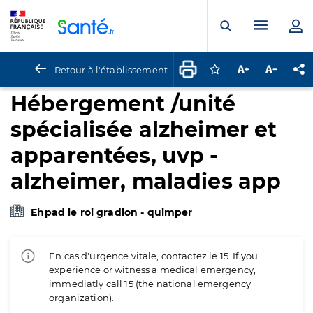
Panneau de gestion des cookies
Menu pr
Ouvrir la rech
Retour à l'établissement
Connectez-vous pour
Augmenter la t
Diminuer 
Pa
Hébergement /unité
spécialisée alzheimer et
apparentées, uvp -
alzheimer, maladies app
Ehpad le roi gradlon - quimper
En cas d'urgence vitale, contactez le 15. If you
experience or witness a medical emergency,
immediatly call 15 (the national emergency
organization).