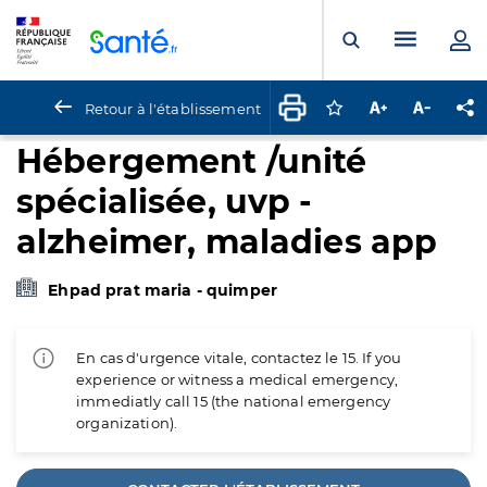
Panneau de gestion des cookies
Menu pr
Ouvrir la rech
Retour à l'établissement
Connectez-vous pour
Augmenter la t
Diminuer 
Pa
Hébergement /unité
spécialisée, uvp -
alzheimer, maladies app
Ehpad prat maria - quimper
En cas d'urgence vitale, contactez le 15. If you
experience or witness a medical emergency,
immediatly call 15 (the national emergency
organization).