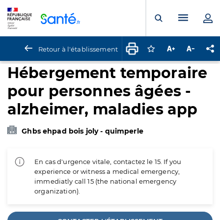
Panneau de gestion des cookies
Menu pr
Ouvrir la rech
Retour à l'établissement
Connectez-vous pour
Augmenter la t
Diminuer 
Pa
Hébergement temporaire
pour personnes âgées -
alzheimer, maladies app
Ghbs ehpad bois joly - quimperle
En cas d'urgence vitale, contactez le 15. If you
experience or witness a medical emergency,
immediatly call 15 (the national emergency
organization).