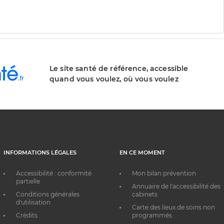
Le site santé de référence, accessible
quand vous voulez, où vous voulez
INFORMATIONS LÉGALES
EN CE MOMENT
Accessibilité : conformité
Mon bilan prévention
partielle
Annuaire de l'accessibilité des
Conditions générales
cabinets
d'utilisation
Carte des lieux de soins non
Crédits
programmés