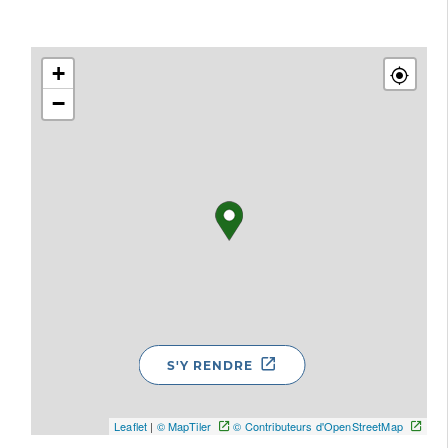
+
−
S'Y RENDRE
Leaflet
|
© MapTiler
© Contributeurs d'OpenStreetMap