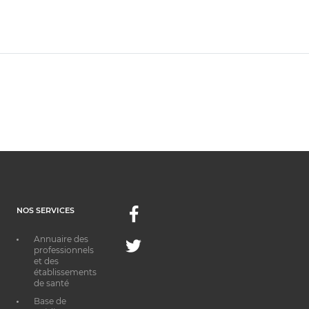
NOS SERVICES
Facebook
Annuaire des
Twitter
professionnels
et des
établissements
de santé
Base de