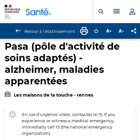
Panneau de gestion des cookies
Menu pr
Ouvrir la rech
Retour à l'établissement
Connectez-vous pour
Augmenter la t
Diminuer 
Pa
Pasa (pôle d'activité de
soins adaptés) -
alzheimer, maladies
apparentées
Les maisons de la touche - rennes
En cas d'urgence vitale, contactez le 15. If you
experience or witness a medical emergency,
immediatly call 15 (the national emergency
organization).