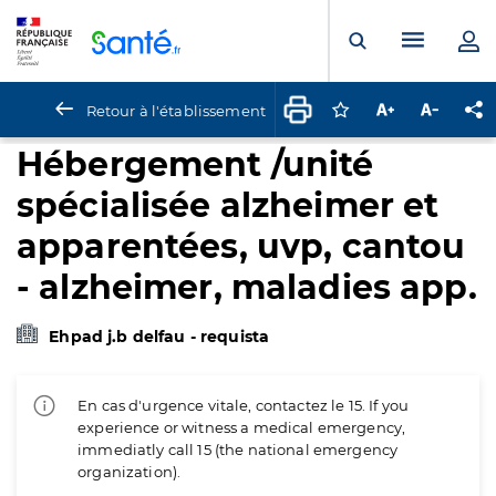
Panneau de gestion des cookies
Menu pr
Ouvrir la rech
Retour à l'établissement
Connectez-vous pour
Augmenter la t
Diminuer 
Pa
Hébergement /unité
spécialisée alzheimer et
apparentées, uvp, cantou
- alzheimer, maladies app.
Ehpad j.b delfau - requista
En cas d'urgence vitale, contactez le 15. If you
experience or witness a medical emergency,
immediatly call 15 (the national emergency
organization).