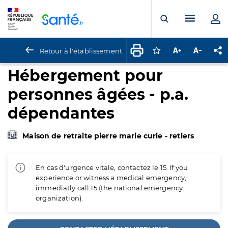
Panneau de gestion des cookies
Menu pr
Ouvrir la rech
Retour à l'établissement
Connectez-vous pour
Augmenter la t
Diminuer 
Pa
Hébergement pour
personnes âgées - p.a.
dépendantes
Maison de retraite pierre marie curie - retiers
En cas d'urgence vitale, contactez le 15. If you
experience or witness a medical emergency,
immediatly call 15 (the national emergency
organization).