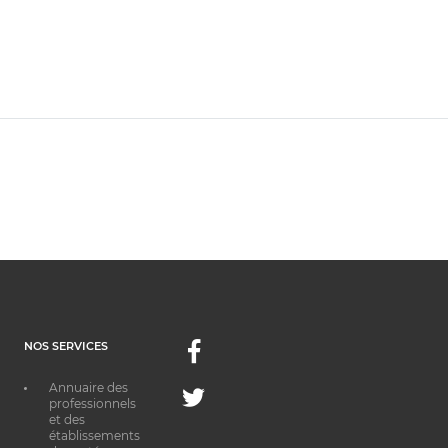
NOS SERVICES
Facebook
Annuaire des
Twitter
professionnels
et des
établissements