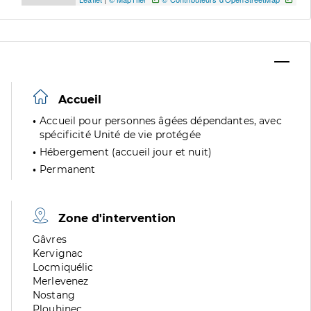
Accueil
Accueil pour personnes âgées dépendantes, avec
spécificité Unité de vie protégée
Hébergement (accueil jour et nuit)
Permanent
Zone d'intervention
Zone
Gâvres
de
Zone
Kervignac
division
de
Zone
Locmiquélic
division
de
Zone
Merlevenez
division
de
Zone
Nostang
division
de
Zone
Plouhinec