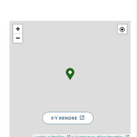
+
−
S'Y RENDRE
Leaflet
|
© MapTiler
© Contributeurs d'OpenStreetMap