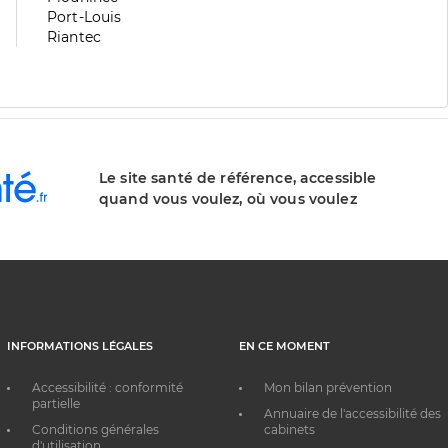
division
de
Zone
Port-Louis
division
de
Zone
Riantec
division
de
division
Le site santé de référence, accessible
quand vous voulez, où vous voulez
INFORMATIONS LÉGALES
EN CE MOMENT
Accessibilité : conformité
Mon bilan prévention
partielle
Annuaire de l'accessibilité des
Conditions générales
cabinets
d'utilisation