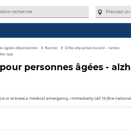
es âgées dépendantes
Riantec
Ghbs ehpad kerdurand - riantec
dies app
our personnes âgées - alzh
ience or witness a medical emergency, immediatly call 15 (the nation