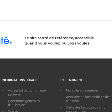
Le site santé de référence, accessible
quand vous voulez, où vous voulez
INFORMATIONS LÉGALES
EN CE MOMENT
Accessibilité : conformité
Mon bilan prévention
partielle
Annuaire de l'accessibilité des
Conditions générales
cabinets
d'utilisation
Carte des lieux de soins non
Crédits
programmés