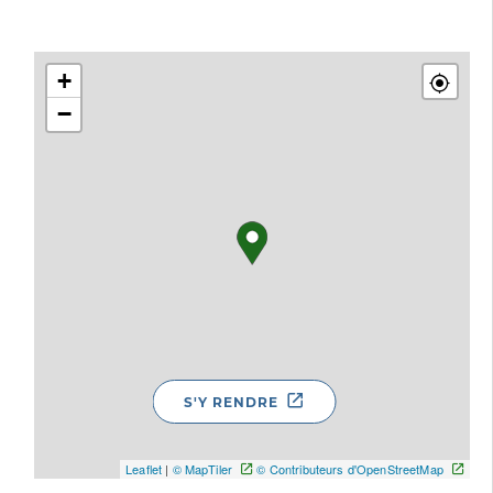
+
−
S'Y RENDRE
Leaflet
|
© MapTiler
© Contributeurs d'OpenStreetMap