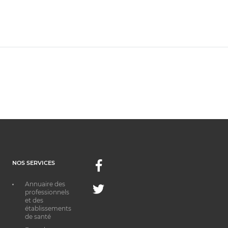
NOS SERVICES
Facebook
Annuaire des
Twitter
professionnels
et des
établissements
de santé