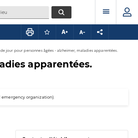
Menu prin
RECHERCHER
Connectez-vous pour mettre ce conte
Augmenter la taille du texte
Diminuer la taille du te
Partager la pag
 de jour pour personnes âgées - alzheimer, maladies apparentées.
ladies apparentées.
al emergency organization).