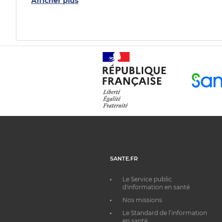
Afficher plus
SANTE.FR
Le Service public
d'information en santé
Nos missions
Le Standard de l’information
en santé