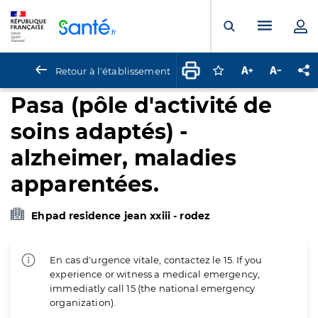
Panneau de gestion des cookies
Menu pr
Ouvrir la rech
Retour à l'établissement
Connectez-vous pour
Augmenter la t
Diminuer 
Pa
Pasa (pôle d'activité de
soins adaptés) -
alzheimer, maladies
apparentées.
Ehpad residence jean xxiii - rodez
En cas d'urgence vitale, contactez le 15. If you
experience or witness a medical emergency,
immediatly call 15 (the national emergency
organization).