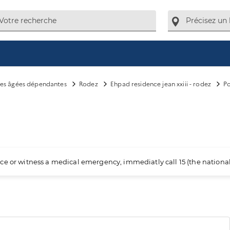
es âgées dépendantes
Rodez
Ehpad residence jean xxiii - rodez
Po
ience or witness a medical emergency, immediatly call 15 (the nation