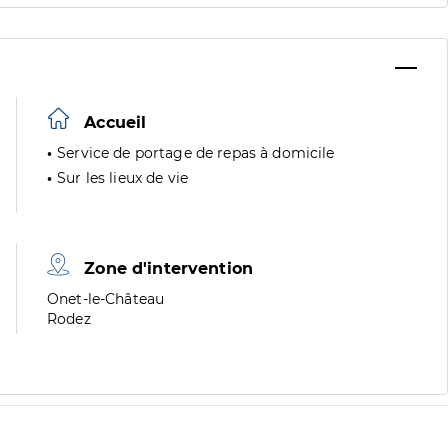
Accueil
Service de portage de repas à domicile
Sur les lieux de vie
Zone d'intervention
Zone
Onet-le-Château
de
Zone
Rodez
division
de
division