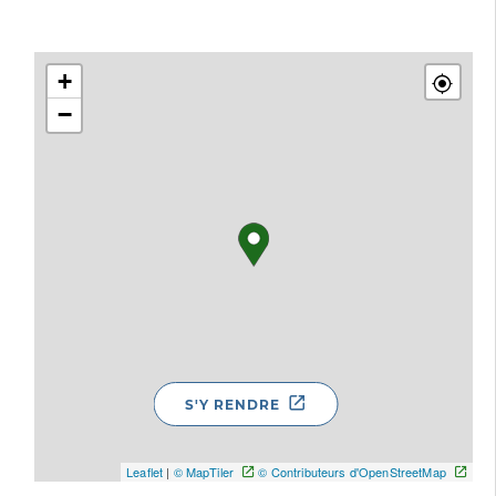
+
−
S'Y RENDRE
Leaflet
|
© MapTiler
© Contributeurs d'OpenStreetMap