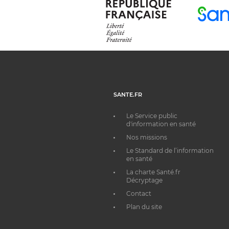
SANTE.FR
Le Service public
d'information en santé
Nos missions
Le Standard de l’information
en santé
La charte Santé.fr
Décryptage
Contact
Plan du site