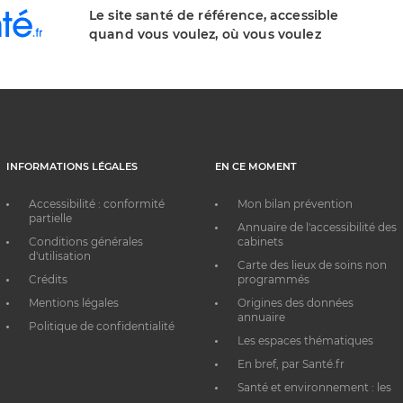
Le site santé de référence, accessible
quand vous voulez, où vous voulez
INFORMATIONS LÉGALES
EN CE MOMENT
Accessibilité : conformité
Mon bilan prévention
partielle
Annuaire de l'accessibilité des
Conditions générales
cabinets
d'utilisation
Carte des lieux de soins non
Crédits
programmés
Mentions légales
Origines des données
annuaire
Politique de confidentialité
Les espaces thématiques
En bref, par Santé.fr
Santé et environnement : les
bons réflexes au quotidien