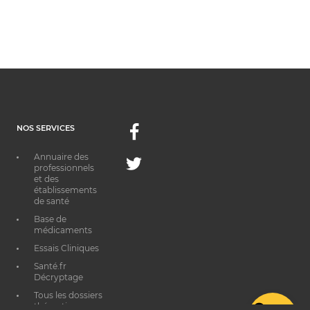
NOS SERVICES
Facebook
Annuaire des
Twitter
professionnels
et des
établissements
de santé
Base de
médicaments
Essais Cliniques
Santé.fr
Décryptage
Tous les dossiers
thématiques