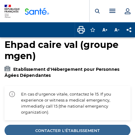
Panneau de gestion des cookies
Menu pr
Ouvrir la rech
Connectez-vous pour
Augmenter la t
Diminuer 
Pa
Ehpad caire val (groupe
mgen)
Etablissement d'Hébergement pour Personnes
Âgées Dépendantes
En cas d'urgence vitale, contactez le 15. If you
experience or witness a medical emergency,
immediatly call 15 (the national emergency
organization).
CONTACTER L'ÉTABLISSEMENT