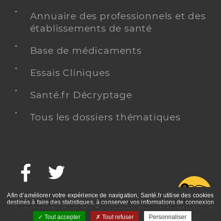
Annuaire des professionnels et des
établissements de santé
Base de médicaments
Essais Cliniques
Santé.fr Décryptage
Tous les dossiers thématiques
Facebook
Twitter
G
Afin d’améliorer votre expérience de navigation, Santé.fr utilise des cookies
destinés à faire des statistiques, à conserver vos informations de connexion
ou à adapter les fonctionnalités. Pour en savoir plus sur la finalité précise de
ces cookies, nous vous invitons à prendre connaissance de la politique de
Tout accepter
Tout refuser
Personnaliser