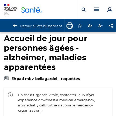
Panneau de gestion des cookies
Menu pr
Ouvrir la rech
Retour à l'établissement
Connectez-vous pour
Augmenter la t
Diminuer 
Pa
Accueil de jour pour
personnes âgées -
alzheimer, maladies
apparentées
Ehpad mbv-bellagardel - roquettes
En cas d'urgence vitale, contactez le 15. If you
experience or witness a medical emergency,
immediatly call 15 (the national emergency
organization).