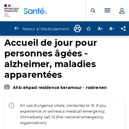
Panneau de gestion des cookies
Menu pr
Ouvrir la rech
Retour à l'établissement
Connectez-vous pour
Augmenter la t
Diminuer 
Pa
Accueil de jour pour
personnes âgées -
alzheimer, maladies
apparentées
Ahb ehpad residence keramour - rostrenen
En cas d'urgence vitale, contactez le 15. If you
experience or witness a medical emergency,
immediatly call 15 (the national emergency
organization).