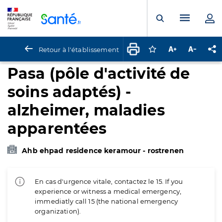
Panneau de gestion des cookies
Menu pr
Ouvrir la rech
Retour à l'établissement
Connectez-vous pour
Augmenter la t
Diminuer 
Pa
Pasa (pôle d'activité de
soins adaptés) -
alzheimer, maladies
apparentées
Ahb ehpad residence keramour - rostrenen
En cas d'urgence vitale, contactez le 15. If you
experience or witness a medical emergency,
immediatly call 15 (the national emergency
organization).