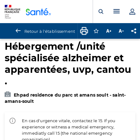
Panneau de gestion des cookies
Menu pr
Ouvrir la rech
Retour à l'établissement
Connectez-vous pour
Augmenter la t
Diminuer 
Pa
Hébergement /unité
spécialisée alzheimer et
apparentées, uvp, cantou
.
Ehpad residence du parc st amans soult - saint-
amans-soult
En cas d'urgence vitale, contactez le 15. If you
experience or witness a medical emergency,
immediatly call 15 (the national emergency
organization).