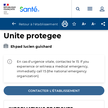
Panneau de gestion des cookies
Menu pr
Ouvrir la rech
Retour à l'établissement
Connectez-vous pour
Augmenter la t
Diminuer 
Pa
Unite protegee
Ehpad lucien guichard
En cas d'urgence vitale, contactez le 15. If you
experience or witness a medical emergency,
immediatly call 15 (the national emergency
organization).
CONTACTER L'ÉTABLISSEMENT