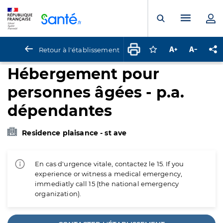
Panneau de gestion des cookies
Menu pr
Ouvrir la rech
Retour à l'établissement
Connectez-vous pour
Augmenter la t
Diminuer 
Pa
Hébergement pour
personnes âgées - p.a.
dépendantes
Residence plaisance - st ave
En cas d'urgence vitale, contactez le 15. If you
experience or witness a medical emergency,
immediatly call 15 (the national emergency
organization).