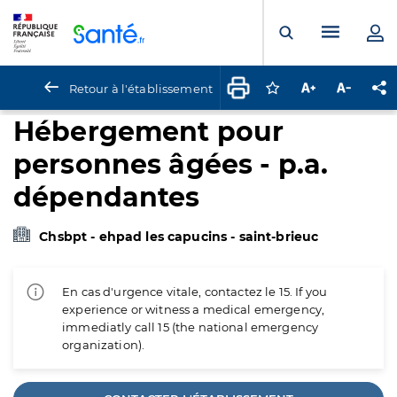
Panneau de gestion des cookies
Menu pr
Ouvrir la rech
Retour à l'établissement
Connectez-vous pour
Augmenter la t
Diminuer 
Pa
Hébergement pour
personnes âgées - p.a.
dépendantes
Chsbpt - ehpad les capucins - saint-brieuc
En cas d'urgence vitale, contactez le 15. If you
experience or witness a medical emergency,
immediatly call 15 (the national emergency
organization).