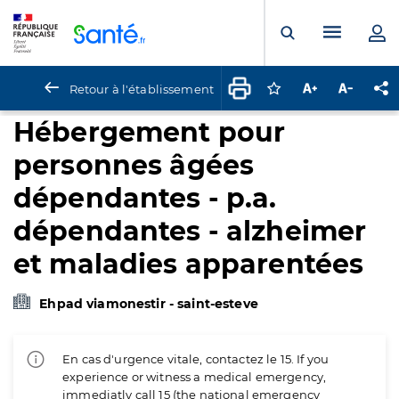
Panneau de gestion des cookies
Menu pr
Ouvrir la rech
Retour à l'établissement
Connectez-vous pour
Augmenter la t
Diminuer 
Pa
Hébergement pour
personnes âgées
dépendantes - p.a.
dépendantes - alzheimer
et maladies apparentées
Ehpad viamonestir - saint-esteve
En cas d'urgence vitale, contactez le 15. If you
experience or witness a medical emergency,
immediatly call 15 (the national emergency