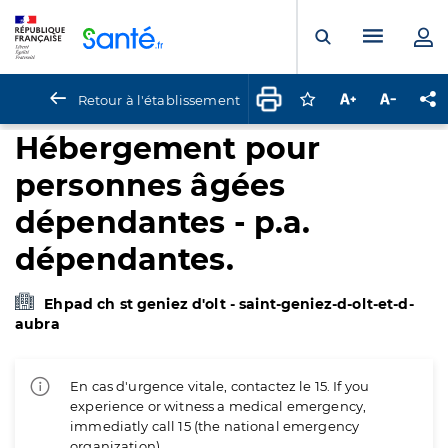
Panneau de gestion des cookies
Menu pr
Ouvrir la rech
Retour à l'établissement
Connectez-vous pour
Augmenter la t
Diminuer 
Pa
Hébergement pour
personnes âgées
dépendantes - p.a.
dépendantes.
Ehpad ch st geniez d'olt - saint-geniez-d-olt-et-d-
aubra
En cas d'urgence vitale, contactez le 15. If you
experience or witness a medical emergency,
immediatly call 15 (the national emergency
organization).