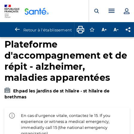
Panneau de gestion des cookies
Menu pr
Ouvrir la rech
Retour à l'établissement
Connectez-vous pour
Augmenter la t
Diminuer 
Pa
Plateforme
d'accompagnement et de
répit - alzheimer,
maladies apparentées
Ehpad les jardins de st hilaire - st hilaire de
brethmas
En cas d'urgence vitale, contactez le 15. If you
experience or witness a medical emergency,
immediatly call 15 (the national emergency
organization).