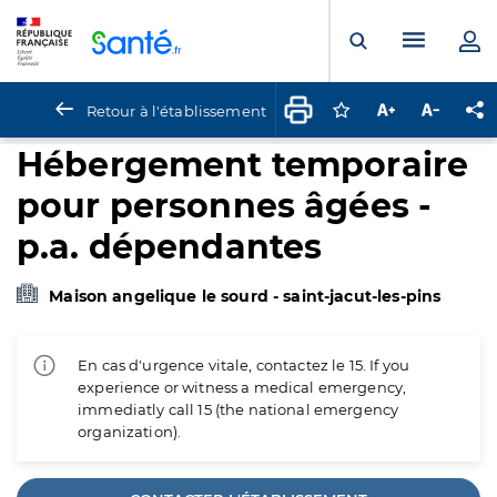
Panneau de gestion des cookies
Menu pr
Ouvrir la rech
Retour à l'établissement
Connectez-vous pour
Augmenter la t
Diminuer 
Pa
Hébergement temporaire
pour personnes âgées -
p.a. dépendantes
Maison angelique le sourd - saint-jacut-les-pins
En cas d'urgence vitale, contactez le 15. If you
experience or witness a medical emergency,
immediatly call 15 (the national emergency
organization).