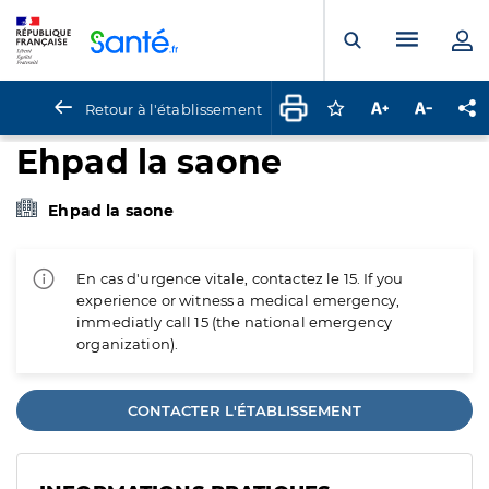
Panneau de gestion des cookies
Menu pr
Ouvrir la rech
Retour à l'établissement
Connectez-vous pour
Augmenter la t
Diminuer 
Pa
Ehpad la saone
Ehpad la saone
En cas d'urgence vitale, contactez le 15. If you
experience or witness a medical emergency,
immediatly call 15 (the national emergency
organization).
CONTACTER L'ÉTABLISSEMENT