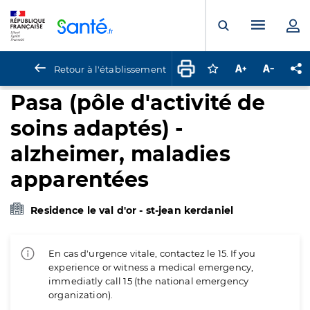
Panneau de gestion des cookies
Menu pr
Ouvrir la rech
Retour à l'établissement
Connectez-vous pour
Augmenter la t
Diminuer 
Pa
Pasa (pôle d'activité de
soins adaptés) -
alzheimer, maladies
apparentées
Residence le val d'or - st-jean kerdaniel
En cas d'urgence vitale, contactez le 15. If you
experience or witness a medical emergency,
immediatly call 15 (the national emergency
organization).