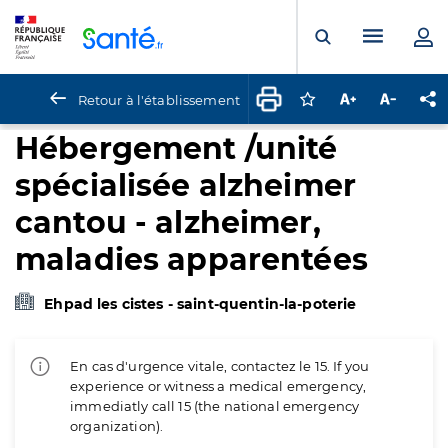
Panneau de gestion des cookies
Menu pr
Ouvrir la rech
Retour à l'établissement
Connectez-vous pour
Augmenter la t
Diminuer 
Pa
Hébergement /unité
spécialisée alzheimer
cantou - alzheimer,
maladies apparentées
Ehpad les cistes - saint-quentin-la-poterie
En cas d'urgence vitale, contactez le 15. If you
experience or witness a medical emergency,
immediatly call 15 (the national emergency
organization).