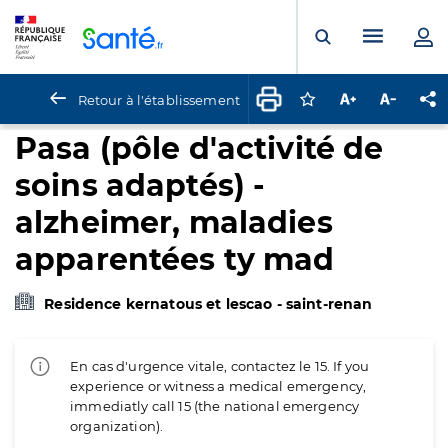
Panneau de gestion des cookies
Menu pr
Ouvrir la rech
Retour à l'établissement
Connectez-vous pour
Augmenter la t
Diminuer 
Pa
Pasa (pôle d'activité de
soins adaptés) -
alzheimer, maladies
apparentées ty mad
Residence kernatous et lescao - saint-renan
En cas d'urgence vitale, contactez le 15. If you
experience or witness a medical emergency,
immediatly call 15 (the national emergency
organization).