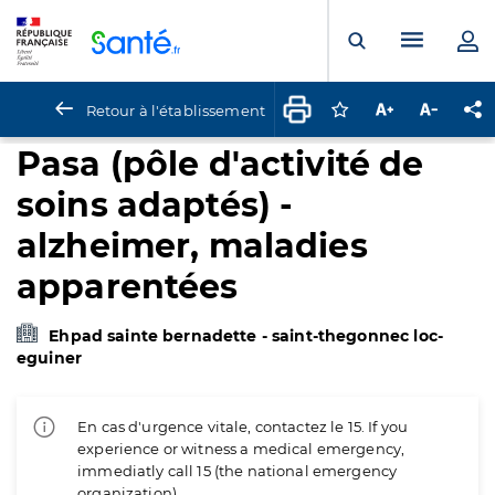
Panneau de gestion des cookies
Menu pr
Ouvrir la rech
Retour à l'établissement
Connectez-vous pour
Augmenter la t
Diminuer 
Pa
Pasa (pôle d'activité de
soins adaptés) -
alzheimer, maladies
apparentées
Ehpad sainte bernadette - saint-thegonnec loc-
eguiner
En cas d'urgence vitale, contactez le 15. If you
experience or witness a medical emergency,
immediatly call 15 (the national emergency
organization).