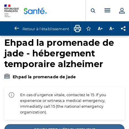
Panneau de gestion des cookies
Menu pr
Ouvrir la rech
Retour à l'établissement
Connectez-vous pour
Augmenter la t
Diminuer 
Pa
Ehpad la promenade de
jade - hébergement
temporaire alzheimer
Ehpad la promenade de jade
En cas d'urgence vitale, contactez le 15. If you
experience or witness a medical emergency,
immediatly call 15 (the national emergency
organization).