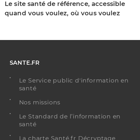
Le site santé de référence, accessible
quand vous voulez, où vous voulez
SANTE.FR
Le Service public d'information en
santé
Nos missions
Le Standard de l’information en
santé
La charte Santé.fr Décryptage