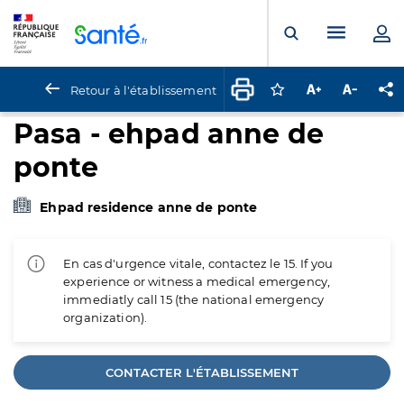
Panneau de gestion des cookies
Menu pr
Ouvrir la rech
Retour à l'établissement
Connectez-vous pour
Augmenter la t
Diminuer 
Pa
Pasa - ehpad anne de
ponte
Ehpad residence anne de ponte
En cas d'urgence vitale, contactez le 15. If you
experience or witness a medical emergency,
immediatly call 15 (the national emergency
organization).
CONTACTER L'ÉTABLISSEMENT