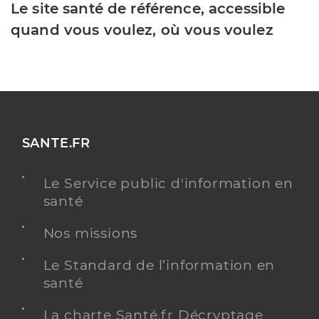
Le site santé de référence, accessible
quand vous voulez, où vous voulez
SANTE.FR
Le Service public d'information en
santé
Nos missions
Le Standard de l’information en
santé
La charte Santé.fr Décryptage