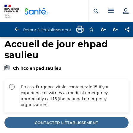
Panneau de gestion des cookies
Menu pr
Ouvrir la rech
Retour à l'établissement
Connectez-vous pour
Augmenter la t
Diminuer 
Pa
Accueil de jour ehpad
saulieu
Ch hco ehpad saulieu
En cas d'urgence vitale, contactez le 15. If you
experience or witness a medical emergency,
immediatly call 15 (the national emergency
organization).
CONTACTER L'ÉTABLISSEMENT