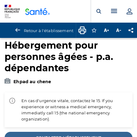
Panneau de gestion des cookies
Menu pr
Ouvrir la rech
Retour à l'établissement
Connectez-vous pour
Augmenter la t
Diminuer 
Pa
Hébergement pour
personnes âgées - p.a.
dépendantes
Ehpad au chene
En cas d'urgence vitale, contactez le 15. If you
experience or witness a medical emergency,
immediatly call 15 (the national emergency
organization).