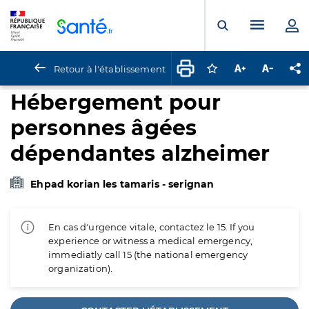
Panneau de gestion des cookies
Menu pr
Ouvrir la rech
Retour à l'établissement
Connectez-vous pour
Augmenter la t
Diminuer 
Pa
Hébergement pour
personnes âgées
dépendantes alzheimer
Ehpad korian les tamaris - serignan
En cas d'urgence vitale, contactez le 15. If you
experience or witness a medical emergency,
immediatly call 15 (the national emergency
organization).