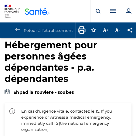
Panneau de gestion des cookies
Menu pr
Ouvrir la rech
Retour à l'établissement
Connectez-vous pour
Augmenter la t
Diminuer 
Pa
Hébergement pour
personnes âgées
dépendantes - p.a.
dépendantes
Ehpad la rouviere - soubes
En cas d'urgence vitale, contactez le 15. If you
experience or witness a medical emergency,
immediatly call 15 (the national emergency
organization).