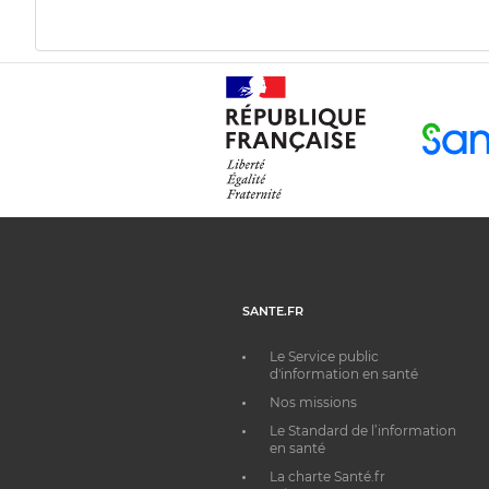
SANTE.FR
Le Service public
d'information en santé
Nos missions
Le Standard de l’information
en santé
La charte Santé.fr