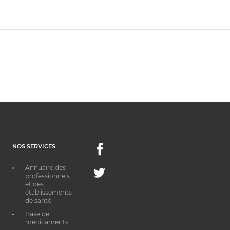
NOS SERVICES
Facebook
Annuaire des
Twitter
professionnels
et des
établissements
de santé
Base de
médicaments