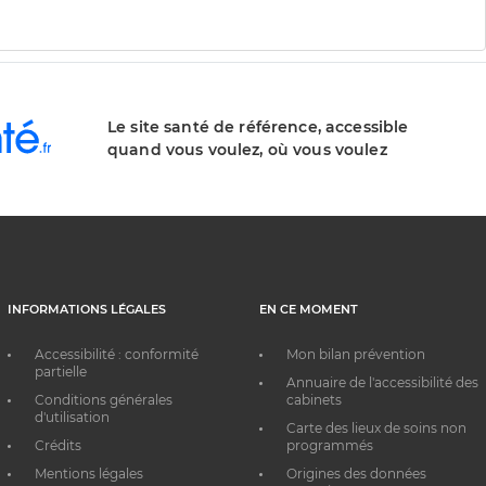
Le site santé de référence, accessible
quand vous voulez, où vous voulez
INFORMATIONS LÉGALES
EN CE MOMENT
Accessibilité : conformité
Mon bilan prévention
partielle
Annuaire de l'accessibilité des
Conditions générales
cabinets
d'utilisation
Carte des lieux de soins non
Crédits
programmés
Mentions légales
Origines des données