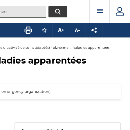
Menu prin
RECHERCHER
Connectez-vous pour mettre ce conte
Augmenter la taille du texte
Diminuer la taille du te
Partager la pag
le d'activité de soins adaptés) - alzheimer, maladies apparentées
aladies apparentées
al emergency organization).