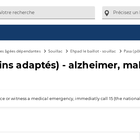
es âgées dépendantes
Souillac
Ehpad le baillot - souillac
Pasa (pô
oins adaptés) - alzheimer, m
ience or witness a medical emergency, immediatly call 15 (the nation