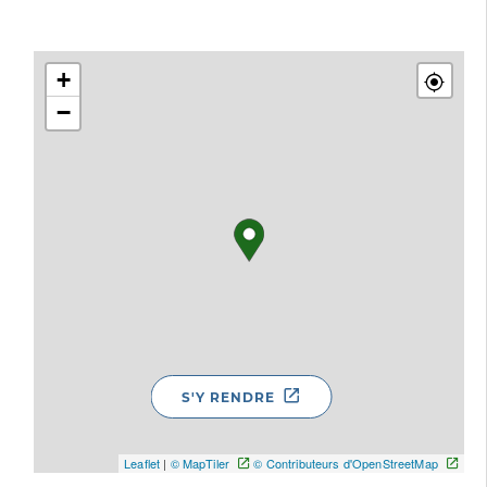
+
−
S'Y RENDRE
Leaflet
|
© MapTiler
© Contributeurs d'OpenStreetMap