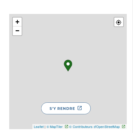
+
−
S'Y RENDRE
Leaflet
|
© MapTiler
© Contributeurs d'OpenStreetMap