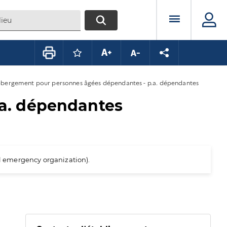
Menu prin
RECHERCHER
Connectez-vous pour mettre ce conte
Augmenter la taille du texte
Diminuer la taille du te
Partager la pag
bergement pour personnes âgées dépendantes - p.a. dépendantes
a. dépendantes
al emergency organization).