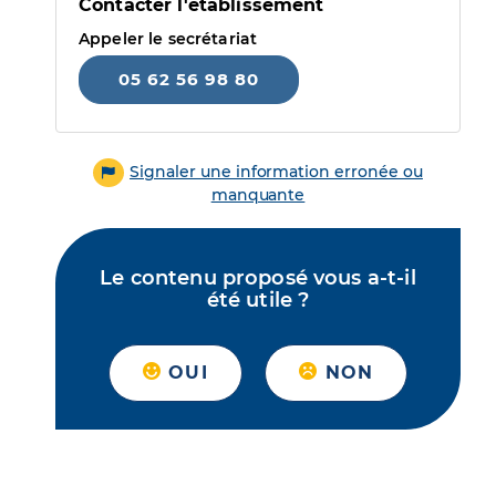
Contacter l'établissement
Appeler le secrétariat
05 62 56 98 80
Signaler une information erronée ou
manquante
Le contenu proposé vous a-t-il
été utile ?
OUI
NON