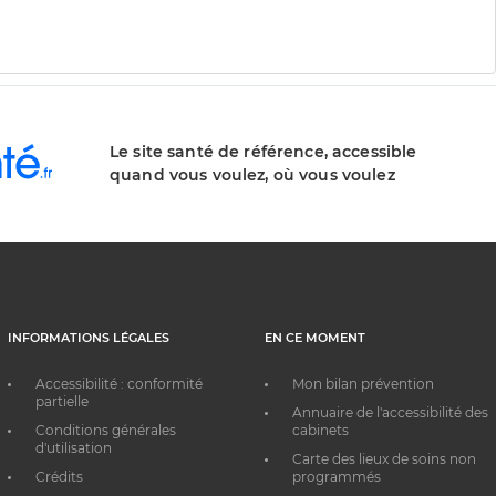
Le site santé de référence, accessible
quand vous voulez, où vous voulez
INFORMATIONS LÉGALES
EN CE MOMENT
Accessibilité : conformité
Mon bilan prévention
partielle
Annuaire de l'accessibilité des
Conditions générales
cabinets
d'utilisation
Carte des lieux de soins non
Crédits
programmés