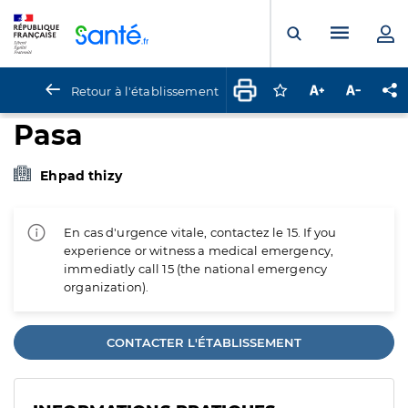
Panneau de gestion des cookies
Menu pr
Ouvrir la rech
Retour à l'établissement
Connectez-vous pour
Augmenter la t
Diminuer 
Pa
Pasa
Ehpad thizy
En cas d'urgence vitale, contactez le 15. If you
experience or witness a medical emergency,
immediatly call 15 (the national emergency
organization).
CONTACTER L'ÉTABLISSEMENT