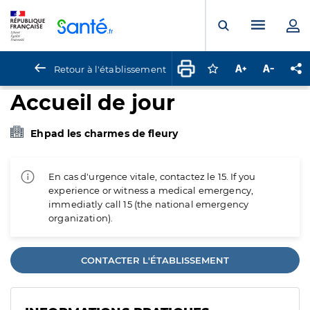
Panneau de gestion des cookies
Menu pr
Ouvrir la rech
Retour à l'établissement
Connectez-vous pour
Augmenter la t
Diminuer 
Pa
Accueil de jour
Ehpad les charmes de fleury
En cas d'urgence vitale, contactez le 15. If you
experience or witness a medical emergency,
immediatly call 15 (the national emergency
organization).
CONTACTER L'ÉTABLISSEMENT