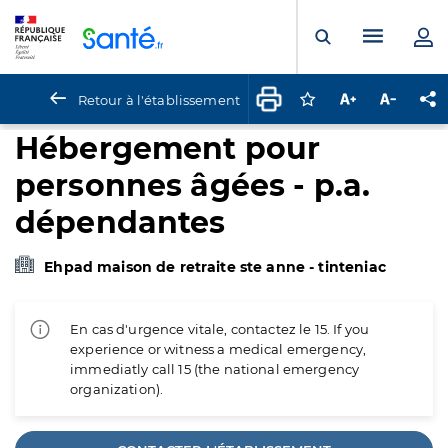
Panneau de gestion des cookies
Menu pr
Ouvrir la rech
Retour à l'établissement
Connectez-vous pour
Augmenter la t
Diminuer 
Pa
Hébergement pour
personnes âgées - p.a.
dépendantes
Ehpad maison de retraite ste anne - tinteniac
En cas d'urgence vitale, contactez le 15. If you
experience or witness a medical emergency,
immediatly call 15 (the national emergency
organization).