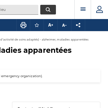
Menu prin
RECHERCHER
Connectez-vous pour mettre ce conte
Augmenter la taille du texte
Diminuer la taille du te
Partager la pag
 d'activité de soins adaptés) - alzheimer, maladies apparentées
aladies apparentées
al emergency organization).