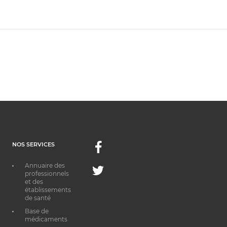
NOS SERVICES
Facebook
Annuaire des
Twitter
professionnels
et des
établissements
de santé
Base de
médicaments