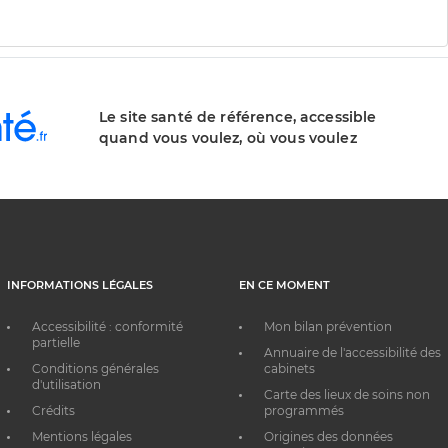
Le site santé de référence, accessible
quand vous voulez, où vous voulez
INFORMATIONS LÉGALES
EN CE MOMENT
Accessibilité : conformité
Mon bilan prévention
partielle
Annuaire de l'accessibilité des
Conditions générales
cabinets
d'utilisation
Carte des lieux de soins non
Crédits
programmés
Mentions légales
Origines des données