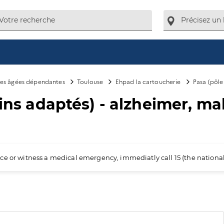
es âgées dépendantes
Toulouse
Ehpad la cartoucherie
Pasa (pôle
oins adaptés) - alzheimer, m
ience or witness a medical emergency, immediatly call 15 (the nation