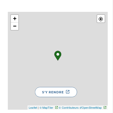
+
−
S'Y RENDRE
Leaflet
|
© MapTiler
© Contributeurs d'OpenStreetMap