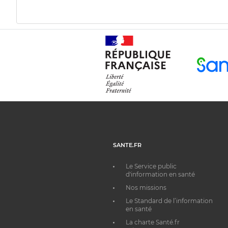
SANTE.FR
Le Service public
d'information en santé
Nos missions
Le Standard de l’information
en santé
La charte Santé.fr