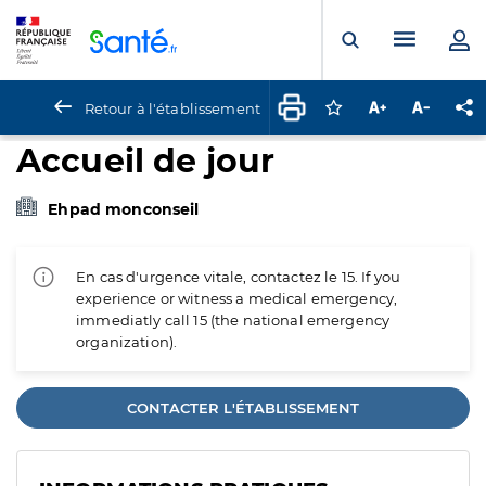
Panneau de gestion des cookies
Menu pr
Ouvrir la rech
Retour à l'établissement
Connectez-vous pour
Augmenter la t
Diminuer 
Pa
Accueil de jour
Ehpad monconseil
En cas d'urgence vitale, contactez le 15. If you
experience or witness a medical emergency,
immediatly call 15 (the national emergency
organization).
CONTACTER L'ÉTABLISSEMENT