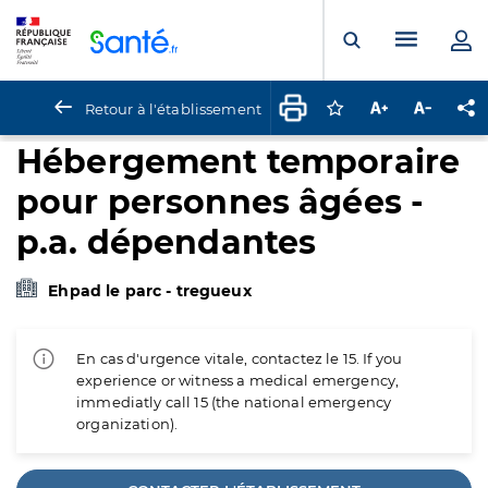
Panneau de gestion des cookies
Menu pr
Ouvrir la rech
Retour à l'établissement
Connectez-vous pour
Augmenter la t
Diminuer 
Pa
Hébergement temporaire
pour personnes âgées -
p.a. dépendantes
Ehpad le parc - tregueux
En cas d'urgence vitale, contactez le 15. If you
experience or witness a medical emergency,
immediatly call 15 (the national emergency
organization).