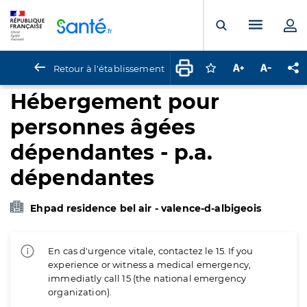
Panneau de gestion des cookies
Menu pr
Ouvrir la rech
Retour à l'établissement
Connectez-vous pour
Augmenter la t
Diminuer 
Pa
Hébergement pour
personnes âgées
dépendantes - p.a.
dépendantes
Ehpad residence bel air - valence-d-albigeois
En cas d'urgence vitale, contactez le 15. If you
experience or witness a medical emergency,
immediatly call 15 (the national emergency
organization).